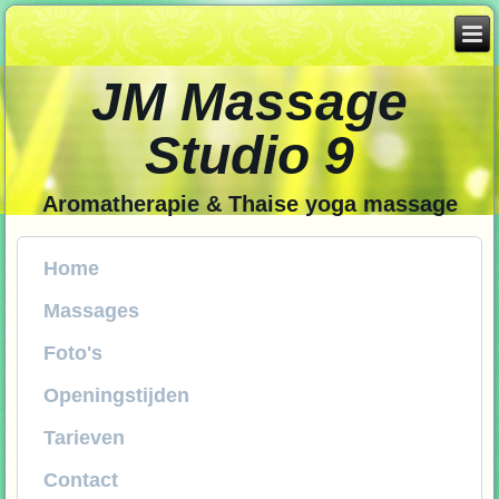
JM Massage
Studio 9
Aromatherapie & Thaise yoga massage
Home
Massages
Foto's
Openingstijden
Tarieven
Contact